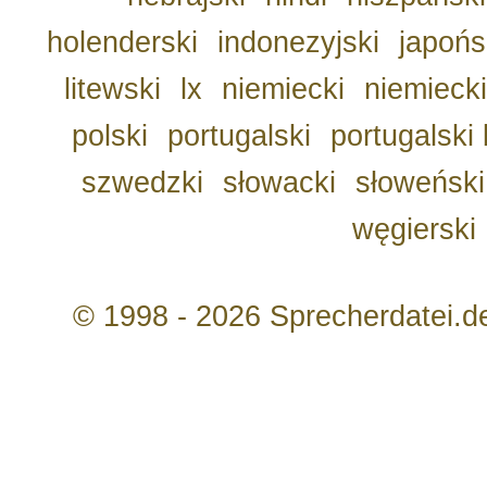
holenderski
indonezyjski
japońs
litewski
lx
niemiecki
niemiecki
polski
portugalski
portugalski 
szwedzki
słowacki
słoweński
węgierski
© 1998 - 2026 Sprecherdatei.d