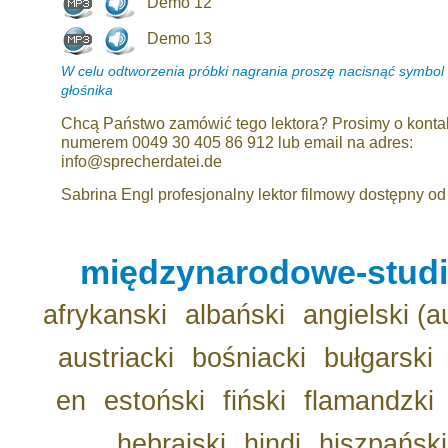
Demo 12
Demo 13
W celu odtworzenia próbki nagrania proszę nacisnąć symbol
głośnika
Chcą Państwo zamówić tego lektora? Prosimy o konta
numerem 0049 30 405 86 912 lub email na adres:
info@sprecherdatei.de
Sabrina Engl profesjonalny lektor filmowy dostępny od 
międzynarodowe-studio
afrykanski
albański
angielski (a
austriacki
bośniacki
bułgarski
en
estoński
fiński
flamandzki
hebrajski
hindi
hiszpański